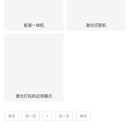
板管一体机
激光切管机
激光打标机应用展示
首页
前一页
1
后一页
尾页