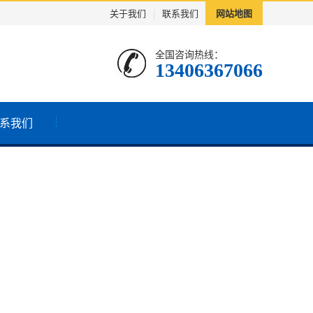
关于我们
|
联系我们
网站地图
全国咨询热线：
13406367066
系我们