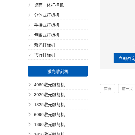
桌面一体打标机
分体式打标机
手持式打标机
包围式打标机
紫光打标机
飞行打标机
立即咨
激光雕刻机
4060激光雕刻机
首页
前一页
3020激光雕刻机
1325激光雕刻机
6090激光雕刻机
1390激光雕刻机
1610激光雕刻机